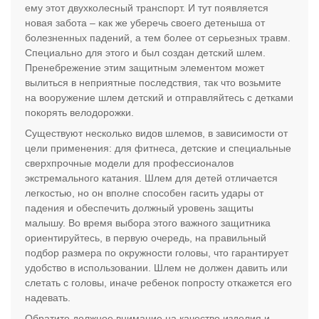
ему этот двухколесный транспорт. И тут появляется
новая забота – как же уберечь своего детеныша от
болезненных падений, а тем более от серьезных травм.
Специально для этого и был создан детский шлем.
Пренебрежение этим защитным элементом может
вылиться в неприятные последствия, так что возьмите
на вооружение шлем детский и отправляйтесь с детками
покорять велодорожки.
Существуют несколько видов шлемов, в зависимости от
цели применения: для фитнеса, детские и специальные
сверхпрочные модели для профессионалов
экстремального катания. Шлем для детей отличается
легкостью, но он вполне способен гасить удары от
падения и обеспечить должный уровень защиты
малышу. Во время выбора этого важного защитника
ориентируйтесь, в первую очередь, на правильный
подбор размера по окружности головы, что гарантирует
удобство в использовании. Шлем не должен давить или
слетать с головы, иначе ребенок попросту откажется его
надевать.
Обратите должное внимание на качество изделия и