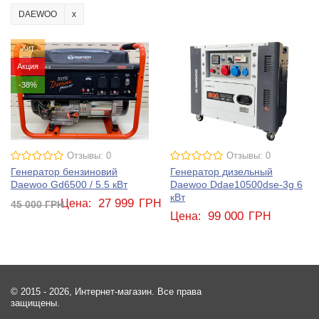
DAEWOO
Хит
Акция
-38%
Отзывы: 0
Отзывы: 0
Генератор бензиновий
Генератор дизельный
Daewoo Gd6500 / 5.5 кВт
Daewoo Ddae10500dse-3g 6
кВт
27 999
Цена:
ГРН
45 000
ГРН
99 000
Цена:
ГРН
© 2015 - 2026, Интернет-магазин. Все права
защищены.