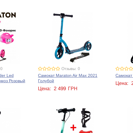
 0
Отзывы: 0
der Led
Самокат Maraton Air Max 2021
Самокат 
рмоз Розовый
Голубой
Цена:
2 499
Н
Цена:
ГРН