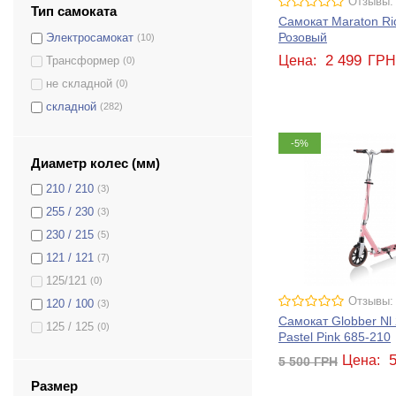
Отзывы:
Тип самоката
Самокат Maraton Rid
Розовый
Электросамокат
(10)
2 499
Цена:
ГР
Трансформер
(0)
не складной
(0)
складной
(282)
-5%
Диаметр колес (мм)
210 / 210
(3)
255 / 230
(3)
230 / 215
(5)
121 / 121
(7)
125/121
(0)
Отзывы:
120 / 100
(3)
Самокат Globber Nl 
125 / 125
(0)
Pastel Pink 685-210
230 / 230
(3)
Цена:
5 500
ГРН
200 / 160
(3)
Размер
(12)