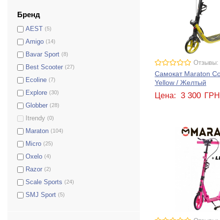
Бренд
AEST
(5)
Amigo
(14)
Bavar Sport
(8)
Отзывы:
Best Scooter
(27)
Самокат Maraton Co
Ecoline
(7)
Yellow / Желтый
Explore
(30)
3 300
Цена:
ГР
Globber
(28)
Itrendy
(0)
Maraton
(104)
Micro
(25)
Oxelo
(4)
Razor
(2)
Scale Sports
(24)
SMJ Sport
(5)