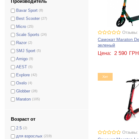
Производитель
Bavar Sport
(8)
Best Scooter
(27)
Micro
(25)
Отзывы:
Scale Sports
(24)
Самокат Maraton De
Razor
(2)
зеленый
SMJ Sport
(5)
2 590
Цена:
ГР
Amigo
(9)
AEST
(5)
Explore
(42)
Хит
Oxelo
(4)
Globber
(28)
Maraton
(105)
Возраст от
2.5
(2)
Отзывы:
для взрослых
(219)