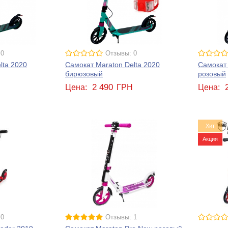
 0
Отзывы: 0
lta 2020
Самокат Maraton Delta 2020
Самокат 
бирюзовый
розовый
2 490
Н
Цена:
ГРН
Цена:
Хит
Акция
 0
Отзывы: 1