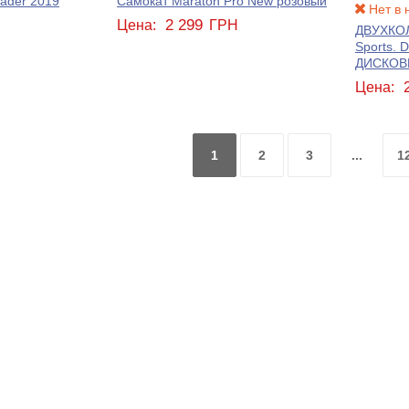
ader 2019
Самокат Maraton Pro New розовый
Нет в 
2 299
Цена:
ГРН
ДВУХКО
Н
Sports. 
ДИСКОВ
Цена:
1
2
3
...
1