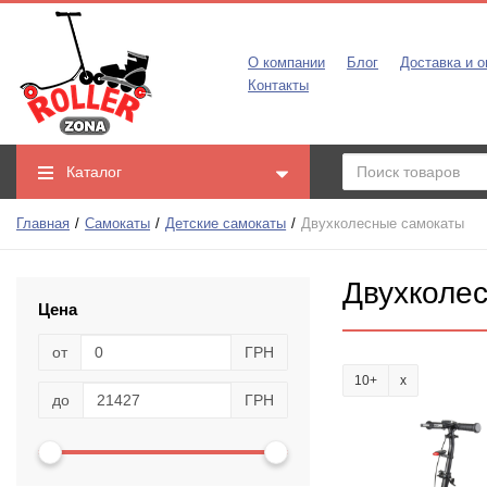
О компании
Блог
Доставка и о
Контакты
Каталог
Главная
Самокаты
Детские самокаты
Двухколесные самокаты
Двухколе
Цена
от
ГРН
10+
до
ГРН