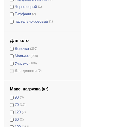
Черно-серый
(1)
Тиффани
(2)
пастельно-розовый
(1)
лаванда
(1)
Аквамарин
(1)
Для кого
бело-розовый
(2)
Девочка
(260)
Черно-синий
(1)
Мальчик
(209)
малиновый
(1)
Унисекс
(186)
ментоловый
(4)
Для девочки
(0)
Мятный
(2)
Серебряный
(7)
Абстракция
(2)
Макс. нагрузка (кг)
Коричневый
(4)
90
(3)
Бирюзовый
(8)
70
(12)
Розовый
(30)
120
(7)
Салатовый
(3)
60
(2)
Сиреневый
(1)
100
(232)