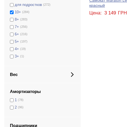
Самокат Maraton Le
для подростков
(272)
красный
3 149
10+
(284)
Цена:
ГР
8+
(283)
7+
(256)
6+
(216)
5+
(197)
4+
(19)
3+
(1)
Вес
Амортизаторы
1
(78)
2
(96)
Подшипники