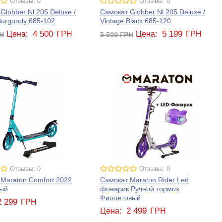
Отзывы: 0
Отзывы: 0
Globber Nl 205 Deluxe /
Самокат Globber Nl 205 Deluxe /
Burgundy 685-102
Vintage Black 685-120
4 500
5 199
Цена:
ГРН
Цена:
ГРН
Н
5 500
ГРН
Отзывы: 0
Отзывы: 0
Maraton Comfort 2022
Самокат Maraton Rider Led
ый
фонарик Ручной тормоз
Фиолетовый
2 299
ГРН
2 499
Цена:
ГРН