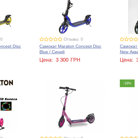
 0
Отзывы: 0
ncept Disc
Самокат Maraton Concept Disc
Самокат 
Blue / Синий
New Акв
3 300
Н
Цена:
ГРН
Цена:
-18%