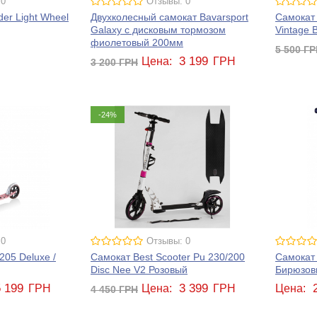
 0
Отзывы: 0
er Light Wheel
Двухколесный самокат Bavarsport
Самокат 
Galaxy с дисковым тормозом
Vintage 
фиолетовый 200мм
Н
5 500
ГР
3 199
Цена:
ГРН
3 200
ГРН
-24%
 0
Отзывы: 0
205 Deluxe /
Самокат Best Scooter Pu 230/200
Самокат 
Disc Nee V2 Розовый
Бирюзов
5 199
3 399
ГРН
Цена:
ГРН
Цена:
4 450
ГРН