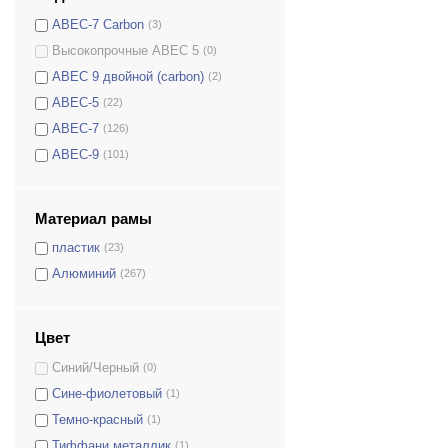
ABEC-7 Carbon
(3)
Высокопрочные ABEC 5
(0)
ABEC 9 двойной (carbon)
(2)
ABEC-5
(22)
ABEC-7
(126)
ABEC-9
(101)
Материал рамы
пластик
(23)
Алюминий
(267)
Цвет
Синий/Черный
(0)
Сине-фиолетовый
(1)
Темно-красный
(1)
Тиффани металлик
(1)