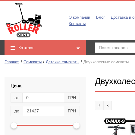
О компании
Блог
Доставка и о
Контакты
Каталог
Главная
Самокаты
Детские самокаты
Двухколесные самокаты
Двухколе
Цена
от
ГРН
7
до
ГРН