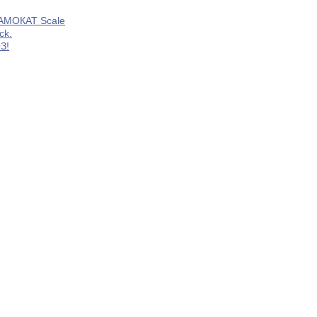
МОКАТ Scale
ck.
З!
Н