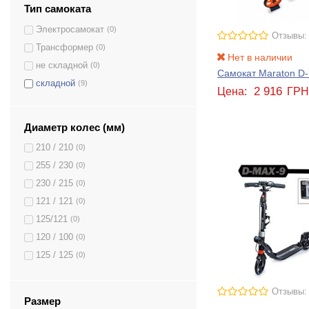
Тип самоката
Электросамокат
(0)
Отзывы:
Трансформер
(0)
Нет в наличии
не складной
(0)
Самокат Maraton D
складной
(9)
2 916
Цена:
ГР
Диаметр колес (мм)
210 / 210
(0)
255 / 230
(0)
230 / 215
(0)
121 / 121
(0)
125/121
(0)
120 / 100
(0)
125 / 125
(0)
230 / 230
(0)
200 / 160
(0)
Отзывы:
Размер
(0)