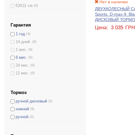
205 / 205
Нет в наличии
53Х11 см
(0)
145 / 145
(0)
ДВУХКОЛЕСНЫЙ СА
Sports. D-max-9. Bla
180 / 145
(0)
ДИСКОВЫЙ ТОРМО
150 / 150
(0)
Гарантия
3 035
Цена:
ГР
180 / 180
(0)
1 год
(4)
200 / 145
(0)
14 дней.
(0)
205 / 180
(0)
1 мес.
(0)
120 / 120
(0)
6 мес.
(5)
175 / 175
(0)
24 мес.
(0)
200 / 200
(9)
12 мес.
(0)
228 / 177
(0)
230 / 180
(0)
Тормоз
250 / 215
(0)
ручной дисковый
(2)
230 / 200
(0)
ножной
(9)
125
(0)
ручной
(2)