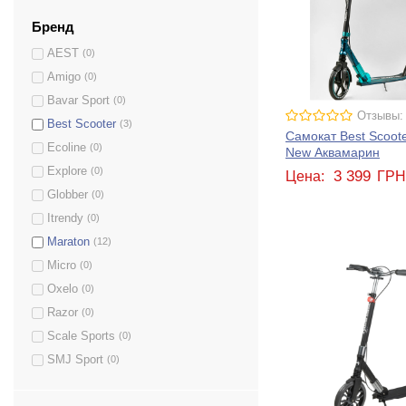
Бренд
AEST
(0)
Amigo
(0)
Bavar Sport
(0)
Отзывы:
Best Scooter
(3)
Самокат Best Scoot
Ecoline
(0)
New Аквамарин
Explore
(0)
3 399
Цена:
ГР
Globber
(0)
Itrendy
(0)
Maraton
(12)
Micro
(0)
Oxelo
(0)
Razor
(0)
Scale Sports
(0)
SMJ Sport
(0)