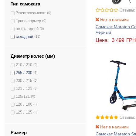
Тип самоката
Отзывы:
Электросамокат
(0)
Нет в наличии
Трансформер
(0)
Самокат Maraton Car
не складной
(0)
Черный
складной
(15)
3 499
Цена:
ГР
Диаметр колес (мм)
210 / 210
(0)
255 / 230
(3)
230 / 215
(0)
121 / 121
(0)
125/121
(0)
120 / 100
(0)
125 / 125
(0)
Отзывы:
230 / 230
(0)
Нет в наличии
200 / 160
(0)
Размер
Самокат Maraton Str
(0)