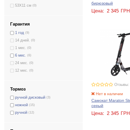
205 / 205
бирюзовый
53Х11 см
(0)
145 / 145
(0)
2 345
Цена:
ГР
180 / 145
(0)
150 / 150
(0)
Гарантия
180 / 180
(0)
1 год
(9)
200 / 145
(0)
14 дней.
(0)
205 / 180
(0)
1 мес.
(0)
120 / 120
(0)
6 мес.
(6)
175 / 175
(0)
24 мес.
(0)
200 / 200
(9)
12 мес.
(0)
228 / 177
(0)
230 / 180
(0)
Отзывы:
Тормоз
250 / 215
(0)
Нет в наличии
ручной дисковый
(3)
230 / 200
(3)
Самокат Maraton Str
ножной
(15)
серый
125
(0)
2 345
ручной
(12)
Цена:
ГР