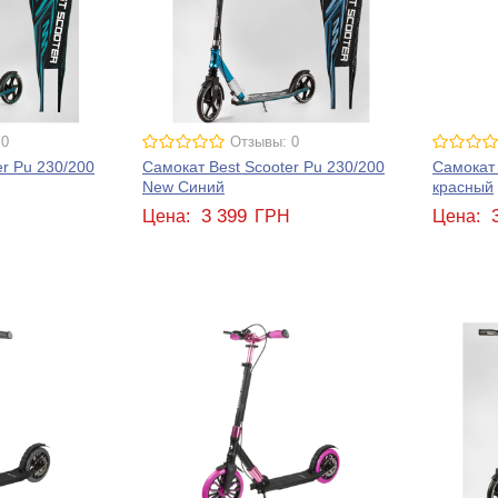
 0
Отзывы: 0
er Pu 230/200
Самокат Best Scooter Pu 230/200
Самокат 
New Синий
красный
3 399
Н
Цена:
ГРН
Цена: