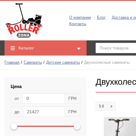
О компании
Блог
Доставка и о
Контакты
Каталог
Главная
Самокаты
Детские самокаты
Двухколесные самокаты
Двухколе
Цена
от
ГРН
5.6
до
ГРН