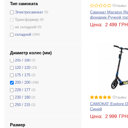
230 / 230
(3)
Тип самоката
Отзывы:
200 / 160
(3)
Самокат Maraton Ri
Электросамокат
(5)
205 / 205
(30)
фонарик Ручной то
Трансформер
(0)
145 / 145
(19)
2 499
Цена:
ГР
не складной
(0)
180 / 145
(6)
складной
(194)
150 / 150
(2)
180 / 180
(35)
Диаметр колес (мм)
200 / 145
(3)
205 / 180
(2)
120 / 120
(23)
175 / 175
(2)
200 / 200
(196)
228 / 177
(2)
Отзывы:
230 / 180
(2)
САМОКАТ Explore D
250 / 215
(2)
Синий
230 / 200
(30)
2 999
Цена:
ГР
125
(2)
Размер