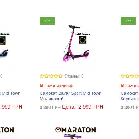
-9%
-9%
 0
Отзывы: 0
Нет в наличии
Нет в 
t Mid Town
Самокат Bavar Sport Mid Town
Самокат 
Малиновый
Коричне
2 999
2 999
ГРН
Цена:
ГРН
3 300
ГРН
3 300
ГР