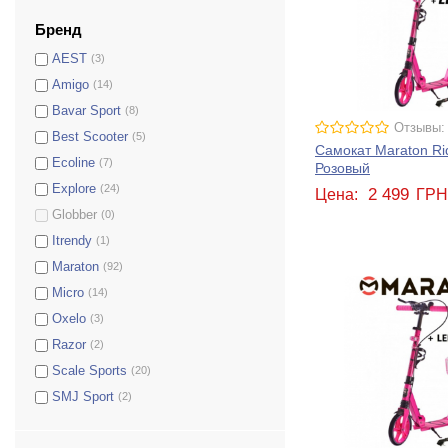
Бренд
AEST
(3)
Amigo
(14)
Bavar Sport
(8)
Отзывы:
Best Scooter
(5)
Самокат Maraton Rid
Ecoline
(7)
Розовый
Explore
(24)
2 499
Цена:
ГР
Globber
(0)
Itrendy
(1)
Maraton
(92)
210 / 210
(3)
Micro
(14)
255 / 230
(3)
Oxelo
(3)
230 / 215
(5)
Razor
(2)
121 / 121
(7)
Scale Sports
(20)
125/121
(5)
SMJ Sport
(2)
120 / 100
(3)
125 / 125
(18)