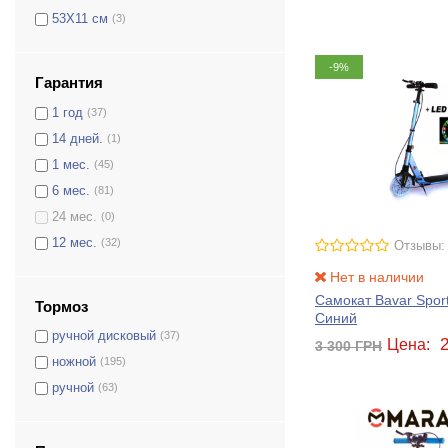
53Х11 см
(3)
-9%
Гарантия
1 год
(37)
14 дней.
(1)
1 мес.
(45)
6 мес.
(81)
24 мес.
(0)
12 мес.
(32)
Отзывы:
Нет в наличии
Самокат Bavar Spor
Тормоз
Синий
ручной дисковый
(37)
Цена:
3 300
ГРН
ножной
(195)
ручной
(63)