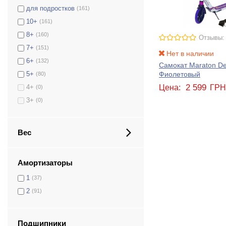
для подростков
(161)
10+
(161)
8+
(160)
Отзывы:
7+
(151)
Нет в наличии
6+
(132)
Самокат Maraton De
Фиолетовый
5+
(80)
2 599
Цена:
ГР
4+
(0)
3+
(0)
Вес
Амортизаторы
1
(37)
2
(91)
Подшипники