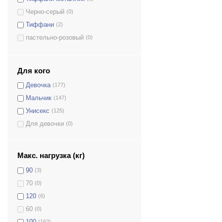
Черно-серый
(0)
Тиффани
(2)
пастельно-розовый
(0)
лаванда
(1)
Аквамарин
(0)
Для кого
бело-розовый
(1)
Девочка
(177)
Черно-синий
(0)
Мальчик
(147)
малиновый
(2)
Унисекс
(125)
ментоловый
(4)
Для девочки
(0)
Мятный
(1)
Серебряный
(4)
Абстракция
(1)
Макс. нагрузка (кг)
Коричневый
(3)
90
(3)
Бирюзовый
(5)
70
(0)
Розовый
(19)
120
(6)
Салатовый
(1)
60
(0)
Сиреневый
(1)
100
(162)