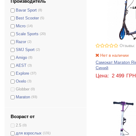
Производитель
Bavar Sport
(8)
Best Scooter
(5)
Micro
(14)
Scale Sports
(20)
Razor
(2)
Отзывы:
SMJ Sport
(2)
Нет в наличии
Amigo
(8)
Самокат Maraton Rid
AEST
(3)
Синий
Explore
(37)
2 499
Цена:
ГР
Oxelo
(3)
Globber
(0)
Maraton
(93)
Возраст от
2.5
(0)
для взрослых
(131)