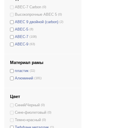
ABEC-7 Carbon
(0)
Высокопрочные ABEC 5
(0)
ABEC 9 двойной (carbon)
(2)
ABEC-5
(8)
ABEC-7
(108)
ABEC-9
(63)
Материал рамы
пластик
(11)
Алюминий
(181)
Цвет
Синий/Черный
(0)
Сине-фиолетовый
(0)
Темно-красный
(0)
Тиффани металлик
(1)